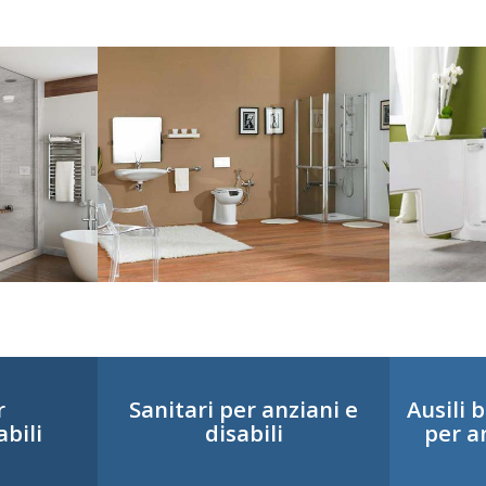
r
Sanitari per anziani e
Ausili 
abili
disabili
per an