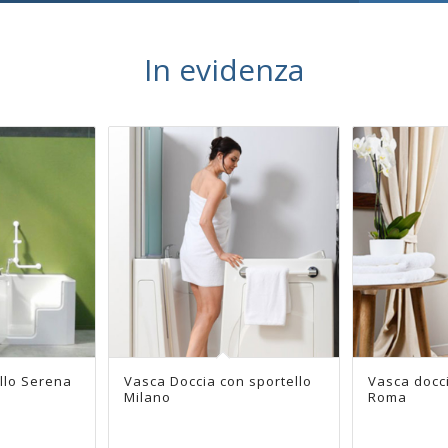
In evidenza
llo Serena
 sportello
Vasca Doccia con sportello
Vasca doccia con sportello
Vasca docci
Vasca con 
Milano
Twin Line
Roma
Confort