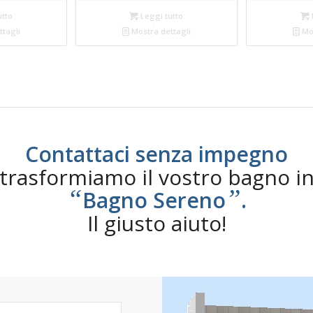
utto
Leggi tutto
tagli
Mostra dettagli
Mos
Contattaci senza impegno
trasformiamo il vostro bagno i
“
”
Bagno Sereno
.
Il giusto aiuto!