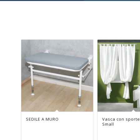
SEDILE A MURO
Vasca con sportello Brescia
Vasca con sporte
Vasca doccia con
Small
Torino