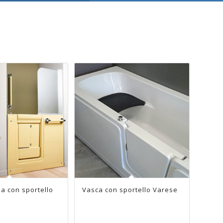
a con sportello
sportello Duo
Vasca con sportello Varese
Vasca motorizzata Marea