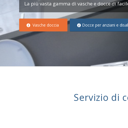
La più vasta gamma di vasche e docce di facile
Vasche doccia
Docce per anziani e disab
Servizio di 