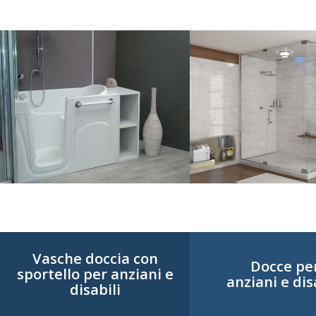
Vasche doccia con
Docce pe
sportello per anziani e
anziani e dis
disabili